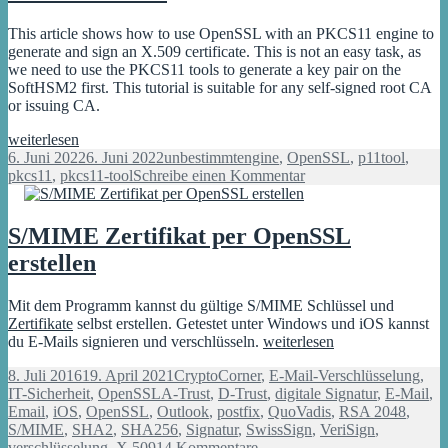
This article shows how to use OpenSSL with an PKCS11 engine to
generate and sign an X.509 certificate. This is not an easy task, as
we need to use the PKCS11 tools to generate a key pair on the
SoftHSM2 first. This tutorial is suitable for any self-signed root CA
or issuing CA.
Generate
weiterlesen
an
Veröffentlicht
Kategorien
Schlagwörter
6. Juni 2022
6. Juni 2022
unbestimmt
engine
,
OpenSSL
,
p11tool
,
OpenSSL
am
zu
pkcs11
,
pkcs11-tool
Schreibe einen Kommentar
X.509
Generate
certificate
an
with
OpenSSL
S/MIME Zertifikat per OpenSSL
SoftHSM2
X.509
erstellen
certificate
with
SoftHSM2
Mit dem Programm kannst du gültige S/MIME Schlüssel und
Zertifikate
selbst erstellen. Getestet unter Windows und iOS kannst
S/MIME
du E-Mails signieren und verschlüsseln.
weiterlesen
Zertifikat
Veröffentlicht
Kategorien
8. Juli 2016
19. April 2021
CryptoCorner
,
E-Mail-Verschlüsselung
,
per
am
Schlagwörter
IT-Sicherheit
,
OpenSSL
A-Trust
,
D-Trust
,
digitale Signatur
,
E-Mail
,
OpenSSL
Email
,
iOS
,
OpenSSL
,
Outlook
,
postfix
,
QuoVadis
,
RSA 2048
,
erstellen
S/MIME
,
SHA2
,
SHA256
,
Signatur
,
SwissSign
,
VeriSign
,
zu
verschlüsselung
,
X.509
14 Kommentare