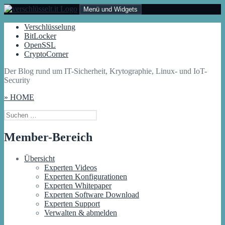
Zum
Menü und Widgets
Inhalt
springen
Verschlüsselt.IT
Der Blog rund um IT-Sicherheit, Krytographie, Linux- und IoT-
Verschlüsselung
Security
BitLocker
OpenSSL
CryptoCorner
Der Blog rund um IT-Sicherheit, Krytographie, Linux- und IoT-
Security
» HOME
Suchen
nach:
Member-Bereich
Übersicht
Experten Videos
Experten Konfigurationen
Experten Whitepaper
Experten Software Download
Experten Support
Verwalten & abmelden