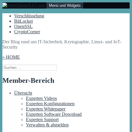
Zum
Menü und Widgets
Inhalt
springen
Verschlüsselt.IT
Der Blog rund um IT-Sicherheit, Krytographie, Linux- und IoT-
Verschlüsselung
Security
BitLocker
OpenSSL
CryptoCorner
Der Blog rund um IT-Sicherheit, Krytographie, Linux- und IoT-
Security
» HOME
Suchen
nach:
Member-Bereich
Übersicht
Experten Videos
Experten Konfigurationen
Experten Whitepaper
Experten Software Download
Experten Support
Verwalten & abmelden