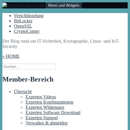
Zum
Menü und Widgets
Inhalt
springen
Verschlüsselt.IT
Der Blog rund um IT-Sicherheit, Krytographie, Linux- und IoT-
Verschlüsselung
Security
BitLocker
OpenSSL
CryptoCorner
Der Blog rund um IT-Sicherheit, Krytographie, Linux- und IoT-
Security
» HOME
Suchen
nach:
Member-Bereich
Übersicht
Experten Videos
Experten Konfigurationen
Experten Whitepaper
Experten Software Download
Experten Support
Verwalten & abmelden