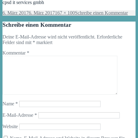
cpsd it services gmbh
Veröffentlicht
Originalgröße
zu
6. März 2017
6. März 2017
167 × 100
Schreibe einen Kommentar
am
cpsd
it
Schreibe einen Kommentar
servi
gmb
Deine E-Mail-Adresse wird nicht veröffentlicht.
Erforderliche
Felder sind mit
*
markiert
Kommentar
*
Name
*
E-Mail-Adresse
*
Website